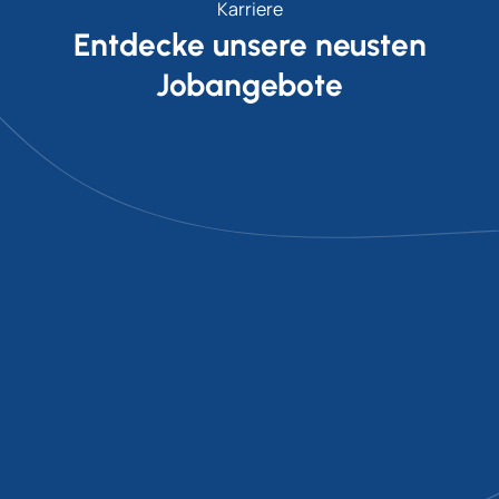
Karriere
Entdecke unsere neusten
Jobangebote
Jobangebot
Jobangebot
Zerspanungsmechaniker/in
WIG/MAG -
(m/w/d)
Schweißer/in (