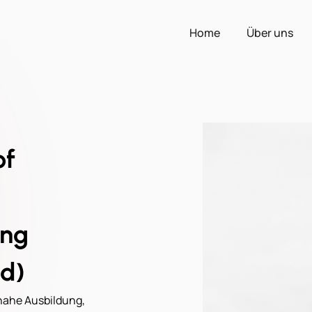
Home
Über uns
of
ung
/d)
snahe Ausbildung,